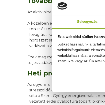
További aktív lehetős
Az aktív pihenéshez nem csak az erdő és
Beleegyezés
A közelben elérhető többek között:
• tenisz és teke Lentiben,
• lovaglás a környező lovardákban,
Ez a weboldal sütiket haszn
• horgászat saját, kizárólag vendégeink á
Sütiket használunk a tartal
• vadászat a vadban gazdag zalai erdőkb
weboldalforgalmunk elemzésé
weboldalhasználatra vonatko
Ezek megszervezésében szállodánk recepci
számukra vagy az Ön által ha
teljes vadászprogramról.
Heti programok – szer
Az egyéni felfedezés mellett heti progra
• stresszoldó erdőfürdő,
• séta a Szent György energiavonalak me
• vezetett erdei gyalogtúra tóparti piknikk