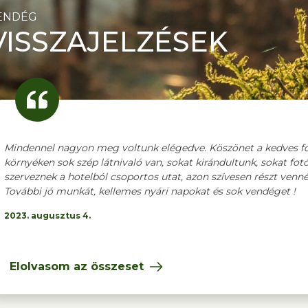
ENDÉG
VISSZAJELZÉSEK
Mindennel nagyon meg voltunk elégedve. Köszönet a kedves fog
környéken sok szép látnivaló van, sokat kirándultunk, sokat fo
szerveznek a hotelból csoportos utat, azon szívesen részt venn
További jó munkát, kellemes nyári napokat és sok vendéget !
2023. augusztus 4.
Elolvasom az összeset