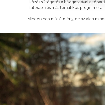
• közös sütögetés a házigazdával a tóparti
• faterápia és más tematikus programok.
Minden nap más élmény, de az alap mindi