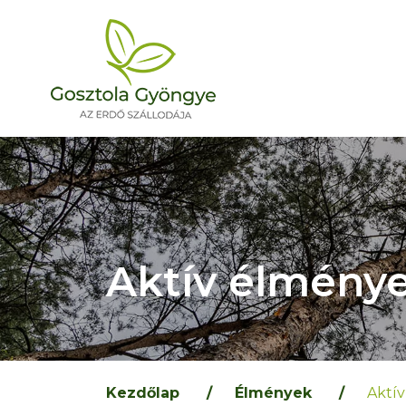
Aktív élmény
Kezdőlap
/
Élmények
/
Aktí