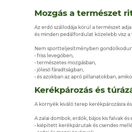
Mozgás a természet r
Az erdő szállodája körül a természet adja
és minden pedálfordulat közelebb visz a
Nem sportteljesítményben gondolkodun
• friss levegőben,
• természetes mozgásban,
• jóleső fáradtságban,
• és azokban az apró pillanatokban, amiko
Kerékpározás és túrázá
A környék kiváló terep kerékpározásra és 
A zalai dombok, erdők, bájos kis falvak é
• kiépített kerékpárutak és csendes mell