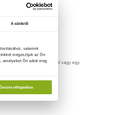
A sütikről
tosításához, valamint
einkkel megosztjuk az Ön
l, amelyeket Ön adott meg
ről, egy reggeli horgászatról vagy egy
Összes elfogadása