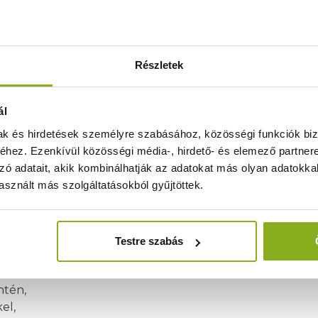
égek a környéken
 a dombok adnak hátteret.
Részletek
ál
ltal használható privát horgásztavunknál,
mak és hirdetések személyre szabásához, közösségi funkciók biz
en, helyi vadásztársaságok közreműködésével.
hez. Ezenkívül közösségi média-, hirdető- és elemező partner
zó adatait, akik kombinálhatják az adatokat más olyan adatokka
ója szívesen segít – legyen szó egy délutáni teniszezés
sznált más szolgáltatásokból gyűjtöttek.
vezett élményekkel
Testre szabás
mokat is kínálunk, amelyek között megtalálható:
ntén,
el,