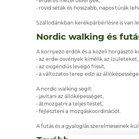
• erdei és mezei ösvények,
• rövid séták és hosszabb, napos túrák le
Szállodánkban kerékpárbérlésre is van le
Nordic walking és futá
A környező erdők és a közeli horgásztó kö
• az erdei ösvények kímélik az ízületeket,
• az oxigéndús levegő frissít,
• a változatos terep edzi az állóképessége
A nordic walking segít:
• javítani az állóképességet,
• átmozgatni a teljes testet,
• fejleszteni a mozgáskoordinációt.
A futás és a gyaloglás szerelmeseinek k