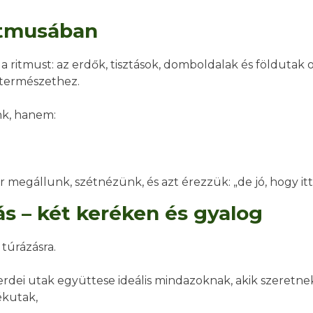
itmusában
 a ritmust: az erdők, tisztások, domboldalak és földutak
 természethez.
k, hanem:
r megállunk, szétnézünk, és azt érezzük: „de jó, hogy itt
s – két keréken és gyalog
túrázásra.
s erdei utak együttese ideális mindazoknak, akik szeretne
ékutak,