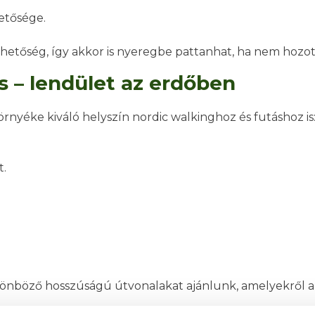
hetősége.
hetőség, így akkor is nyeregbe pattanhat, ha nem hozott
s – lendület az erdőben
rnyéke kiváló helyszín nordic walkinghoz és futáshoz is
t.
ülönböző hosszúságú útvonalakat ajánlunk, amelyekről a