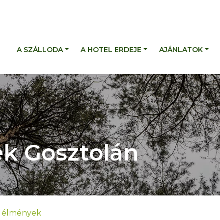
A SZÁLLODA
A HOTEL ERDEJE
AJÁNLATOK
ek Gosztolán
v élmények