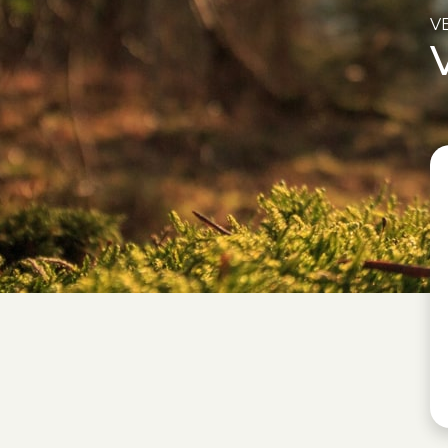
V
s, közvetlen kontaktus nagyon hangulatossá varázsolta az ott
ait, dolgozóit nagy dícséret illeti! Szenzációs ínyenc
nomsággal, újdonsággal lettünk gazdagabbak!
salád Visegrádról
udit