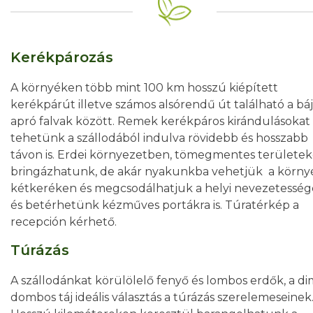
Kerékpározás
A környéken több mint 100 km hosszú kiépített
kerékpárút illetve számos alsórendű út található a bá
apró falvak között. Remek kerékpáros kirándulásokat
tehetünk a szállodából indulva rövidebb és hosszabb
távon is. Erdei környezetben, tömegmentes területek
bringázhatunk, de akár nyakunkba vehetjük a körny
kétkeréken és megcsodálhatjuk a helyi nevezetessé
és betérhetünk kézműves portákra is. Túratérkép a
recepción kérhető.
Túrázás
A szállodánkat körülölelő fenyő és lombos erdők, a d
dombos táj ideális választás a túrázás szerelemeseinek