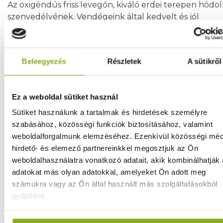
Az oxigéndús friss levegőn, kiváló erdei terepen hódo
szenvedélyének. Vendégeink által kedvelt és jól
bevált különböző távolságú útvonalakat ajánlunk Ö
a recepción.
Tenisz, teke, lovaglás
Beleegyezés
Részletek
A sütikről
Lentiben tekepálya illetve szezonálisan nyitva tartó
teniszpálya található. Lovaglásra a közeli Tormaföldön
Ez a weboldal sütiket használ
illetve Nemesnépen van lehetőség. Bővebb informáci
Sütiket használunk a tartalmak és hirdetések személyre
recepción kérhető.
szabásához, közösségi funkciók biztosításához, valamint
weboldalforgalmunk elemzéséhez. Ezenkívül közösségi méd
Horgászat
hirdető- és elemező partnereinkkel megosztjuk az Ön
Privát horgásztavunk 10 km-re található a szállodától
weboldalhasználatra vonatkozó adatait, akik kombinálhatják
mely kizárólag a hotel vendégei részére érhető el nap
adatokat más olyan adatokkal, amelyeket Ön adott meg
jegy ellenében. Állami engedély nem szükséges. Napp
számukra vagy az Ön által használt más szolgáltatásokból
horgászatra van lehetőség.
gyűjtöttek.
Vadászat