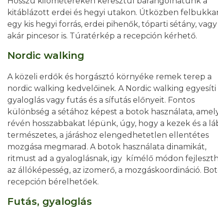
Hosszú kilométereken keresztül barangolhatunk a
kitáblázott erdei és hegyi utakon. Útközben felbukka
egy kis hegyi forrás, erdei pihenők, tóparti sétány, vagy
akár pincesor is. Túratérkép a recepción kérhető.
Nordic walking
A közeli erdők és horgásztó környéke remek terep a
nordic walking kedvelőinek. A Nordic walking egyesíti
gyaloglás vagy futás és a sífutás előnyeit. Fontos
különbség a sétához képest a botok használata, amel
révén hosszabbakat lépünk, úgy, hogy a kezek és a l
természetes, a járáshoz elengedhetetlen ellentétes
mozgása megmarad. A botok használata dinamikát,
ritmust ad a gyaloglásnak, igy kímélő módon fejleszt
az állóképesség, az izomerő, a mozgáskoordináció. Bot
recepción bérelhetőek.
Futás, gyaloglás