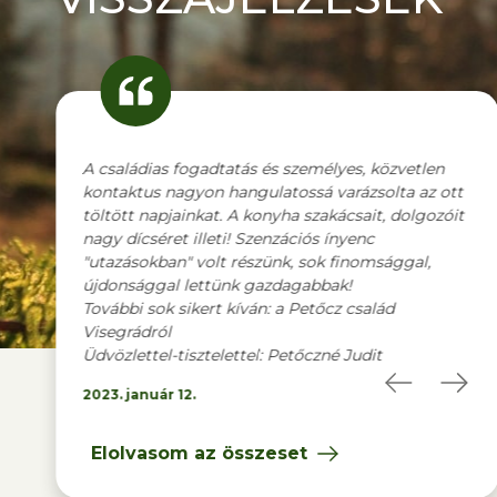
s, közvetlen
Mindennel nagyon meg voltunk elégedve.
ázsolta az ott
Köszönet a kedves fogadásért és szíves
sait, dolgozóit
vendéglátásért.. A környéken sok szép látnivaló
enc
van, sokat kirándultunk, sokat fotóztunk.
nomsággal,
Legközelebb ha Szlovéniába szerveznek a hotelb
csoportos utat, azon szívesen részt vennénk.
család
További jó munkát, kellemes nyári napokat és so
vendéget !
udit
2023. augusztus 4.
Elolvasom az összeset