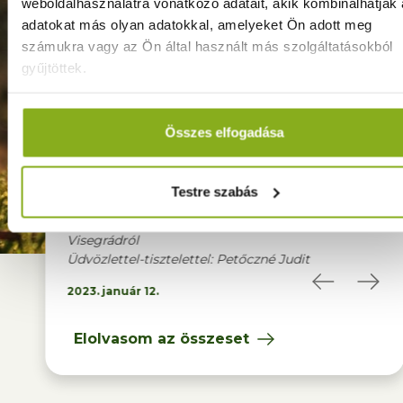
weboldalhasználatra vonatkozó adatait, akik kombinálhatják
adatokat más olyan adatokkal, amelyeket Ön adott meg
számukra vagy az Ön által használt más szolgáltatásokból
gyűjtöttek.
essége és
A családias fogadtatás és személyes, közvetlen
Mi
múlt.
kontaktus nagyon hangulatossá varázsolta az ott
Kös
Összes elfogadása
 kicsit
töltött napjainkat. A konyha szakácsait, dolgozóit
ven
mik voltak.
nagy dícséret illeti! Szenzációs ínyenc
van
et
"utazásokban" volt részünk, sok finomsággal,
Leg
Testre szabás
at, ezért
újdonsággal lettünk gazdagabbak!
cso
További sok sikert kíván: a Petőcz család
Tov
 kívánok!
Visegrádról
ve
Üdvözlettel-tisztelettel: Petőczné Judit
202
2023. január 12.
Elolvasom az összeset