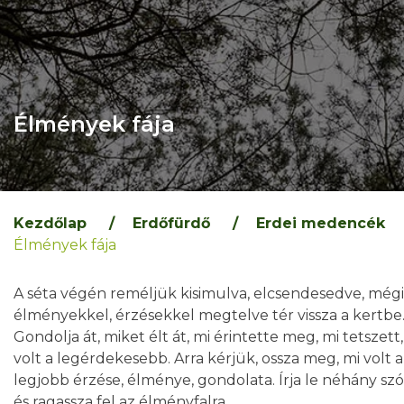
Élmények fája
Kezdőlap
/
Erdőfürdő
/
Erdei medencék
Élmények fája
A séta végén reméljük kisimulva, elcsendesedve, mégi
élményekkel, érzésekkel megtelve tér vissza a kertb
Gondolja át, miket élt át, mi érintette meg, mi tetszett,
volt a legérdekesebb. Arra kérjük, ossza meg, mi volt a
legjobb érzése, élménye, gondolata. Írja le néhány szó
és ragassza fel az élményfalra.