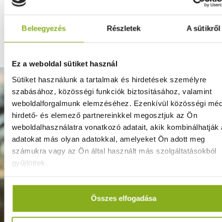
érzékenyebbé tehetjük látásunkat az erdő csodáira.
Vissza az erdei medencékhez
Beleegyezés
Részletek
A sütikről
Ez a weboldal sütiket használ
Sütiket használunk a tartalmak és hirdetések személyre
szabásához, közösségi funkciók biztosításához, valamint
weboldalforgalmunk elemzéséhez. Ezenkívül közösségi méd
hirdető- és elemező partnereinkkel megosztjuk az Ön
weboldalhasználatra vonatkozó adatait, akik kombinálhatják
adatokat más olyan adatokkal, amelyeket Ön adott meg
számukra vagy az Ön által használt más szolgáltatásokból
gyűjtöttek.
VENDÉG
Összes elfogadása
VISSZAJELZÉSEK