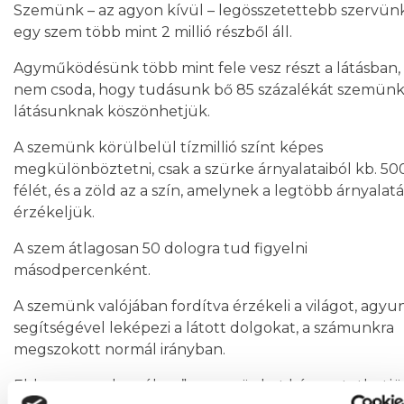
Szemünk – az agyon kívül – legösszetettebb szervünk
egy szem több mint 2 millió részből áll.
Agyműködésünk több mint fele vesz részt a látásban,
nem csoda, hogy tudásunk bő 85 százalékát szemünk
látásunknak köszönhetjük.
A szemünk körülbelül tízmillió színt képes
megkülönböztetni, csak a szürke árnyalataiból kb. 50
félét, és a zöld az a szín, amelynek a legtöbb árnyalatá
érzékeljük.
A szem átlagosan 50 dologra tud figyelni
másodpercenként.
A szemünk valójában fordítva érzékeli a világot, agyu
segítségével leképezi a látott dolgokat, a számunkra
megszokott normál irányban.
Ebben a „medencében” a szemünket kényeztethetjü