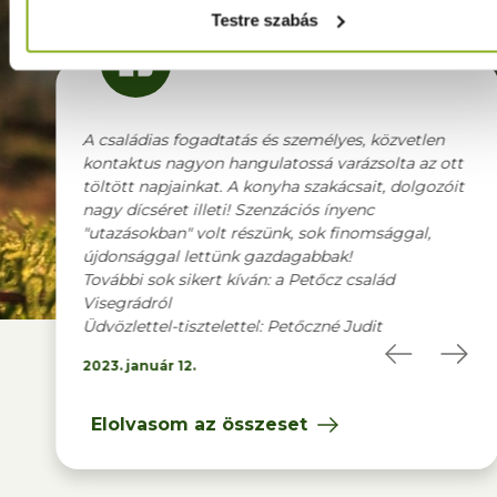
Testre szabás
essége és
A családias fogadtatás és személyes, közvetlen
Mi
múlt.
kontaktus nagyon hangulatossá varázsolta az ott
Kös
 kicsit
töltött napjainkat. A konyha szakácsait, dolgozóit
ven
mik voltak.
nagy dícséret illeti! Szenzációs ínyenc
van
et
"utazásokban" volt részünk, sok finomsággal,
Leg
at, ezért
újdonsággal lettünk gazdagabbak!
cso
További sok sikert kíván: a Petőcz család
Tov
 kívánok!
Visegrádról
ve
Üdvözlettel-tisztelettel: Petőczné Judit
202
2023. január 12.
Elolvasom az összeset