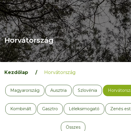
Horvátország
Kezdőlap
/
Horvátország
Magyarország
Ausztria
Szlovénia
Horvátorsz
Kombinált
Gasztro
Léleksimogató
Zenés es
Összes