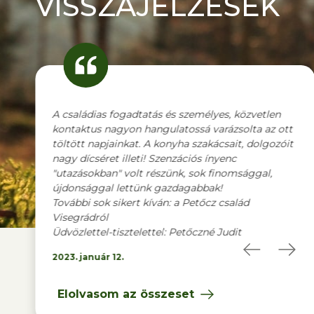
VISSZAJELZÉSEK
zemélyes, közvetlen
Mindennel nagyon meg voltunk elégedve
ssá varázsolta az ott
Köszönet a kedves fogadásért és szíves
 szakácsait, dolgozóit
vendéglátásért.. A környéken sok szép lát
iós ínyenc
van, sokat kirándultunk, sokat fotóztunk.
 sok finomsággal,
Legközelebb ha Szlovéniába szerveznek a 
gabbak!
csoportos utat, azon szívesen részt venné
Petőcz család
További jó munkát, kellemes nyári napoka
vendéget !
őczné Judit
2023. augusztus 4.
Elolvasom az összeset